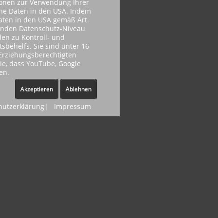
ionen zur Verwendung Ihrer
ene Daten in den USA. Indem
Daten in den USA gemäß Art.
henden Datenschutz-Niveau
en zu Kontroll- und
behelfs. Sie sind unter 16
r Erziehungsberechtigten
Sie, dass YouTube, Google
en.
Akzeptieren
Ablehnen
hutzerklärung
|
Impressum