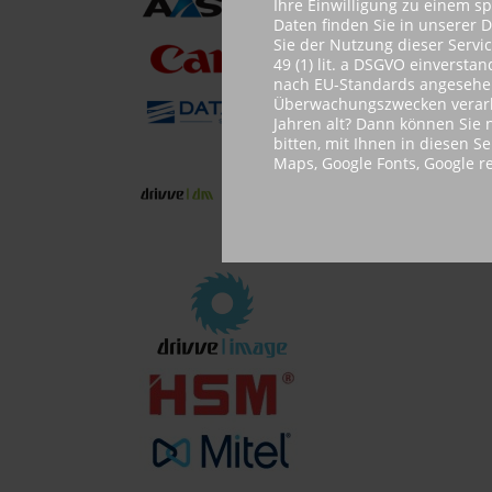
Ihre Einwilligung zu einem s
Daten finden Sie in unserer 
Sie der Nutzung dieser Servi
49 (1) lit. a DSGVO einvers
nach EU-Standards angesehen.
Überwachungszwecken verarbe
Jahren alt? Dann können Sie n
bitten, mit Ihnen in diesen S
Maps, Google Fonts, Google 