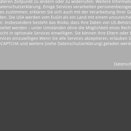
päteren Zeitpunkt zu ändern oder zu widerrufen. Weitere Informat
Datenschutzerklärung. Einige Services verarbeiten personenbezog
ces zustimmen, erklären Sie sich auch mit der Verarbeitung Ihrer 
tanden. Die USA werden vom EuGH als ein Land mit einem unzureic
 Insbesondere besteht das Risiko, dass Ihre Daten von US-Behörd
itet werden – unter Umständen ohne die Möglichkeit eines Rechts
icht in optionale Services einwilligen. Sie können Ihre Eltern ode
ervices einzuwilligen.Wenn Sie alle Services akzeptieren, erlauben 
reCAPTCHA und weitere (siehe Datenschutzerklärung) geladen werd
Datensc