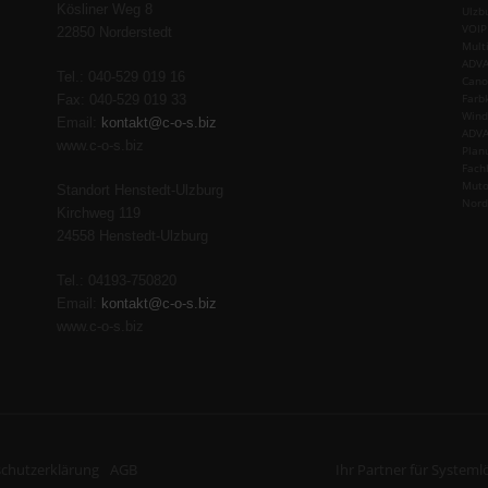
Kösliner Weg 8
Ulzb
VOIP
22850 Norderstedt
Mult
ADVA
Tel.: 040-529 019 16
Cano
Farb
Fax: 040-529 019 33
Wind
Email:
kontakt@c-o-s.biz
ADVA
www.c-o-s.biz
Plan
Fach
Muto
Standort Henstedt-Ulzburg
Nord
Kirchweg 119
24558 Henstedt-Ulzburg
Tel.: 04193-750820
Email:
kontakt@c-o-s.biz
www.c-o-s.biz
chutzerklärung
AGB
Ihr Partner für System