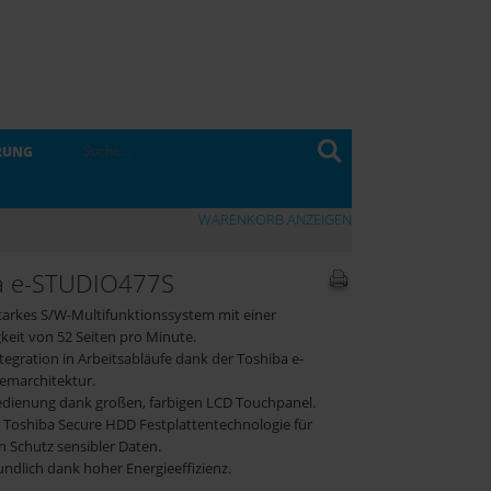
RUNG
WARENKORB ANZEIGEN
a e-STUDIO477S
tarkes S/W-Multifunktionssystem mit einer
keit von 52 Seiten pro Minute.
ntegration in Arbeitsabläufe dank der Toshiba e-
emarchitektur.
Bedienung dank großen, farbigen LCD Touchpanel.
 Toshiba Secure HDD Festplattentechnologie für
n Schutz sensibler Daten.
ndlich dank hoher Energieeffizienz.