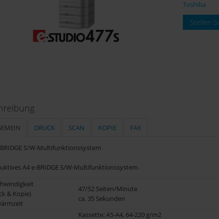
Toshiba
Stellen S
hreibung
GEMEIN
DRUCK
SCAN
KOPIE
FAX
-BRIDGE S/W-Multifunktionssystem
uktives A4 e-BRIDGE S/W-Multifunktionssystem.
hwindigkeit
47/52 Seiten/Minute
ck & Kopie)
ca. 35 Sekunden
ärmzeit
Kassette: A5-A4, 64-220 g/m2