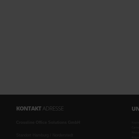
KONTAKT
ADRESSE
UN
Crossline Office Solutions GmbH
Kopi
Cano
Repa
Standort Hamburg / Norderstedt
Kopi