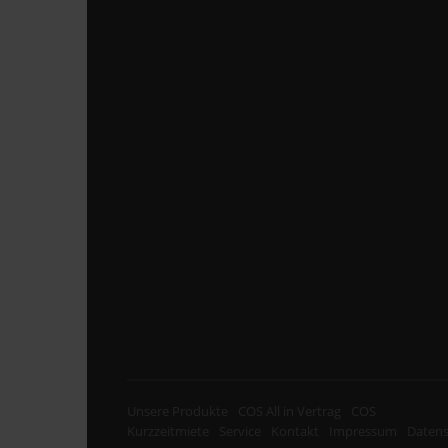
Unsere Produkte
COS All in Vertrag
COS
Kurzzeitmiete
Service
Kontakt
Impressum
Datens