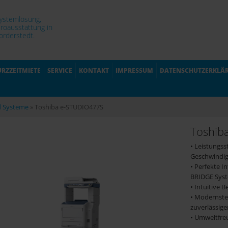
Systemlösung,
roausstattung in
rderstedt.
URZZEITMIETE
SERVICE
KONTAKT
IMPRESSUM
DATENSCHUTZERKLÄ
d Systeme
»
Toshiba e-STUDIO477S
Toshib
• Leistungss
Geschwindig
• Perfekte I
BRIDGE Syst
• Intuitive 
• Modernste
zuverlässige
• Umweltfreu