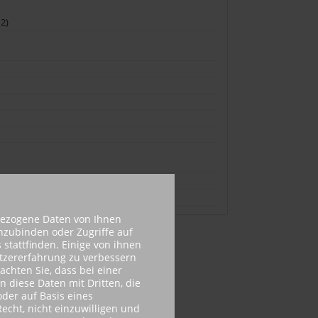
m2)
bezogene Daten von Ihnen
inzubinden oder Zugriffe auf
 stattfinden. Einige von ihnen
utzererfahrung zu verbessern
achten Sie, dass bei einer
n diese Daten mit Dritten, die
der auf Basis eines
echt, nicht einzuwilligen und