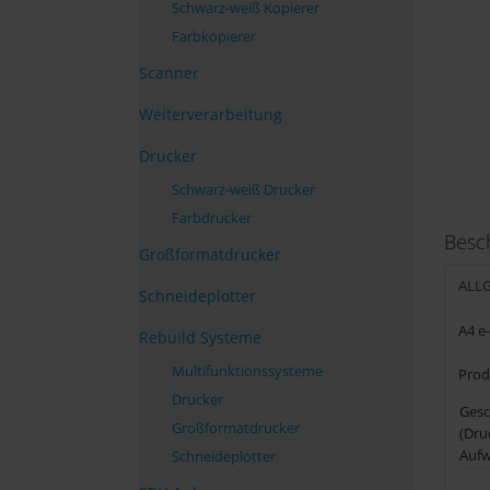
Schwarz-weiß Kopierer
Farbkopierer
Scanner
Weiterverarbeitung
Drucker
Schwarz-weiß Drucker
Farbdrucker
Besc
Großformatdrucker
ALL
Schneideplotter
A4 e
Rebuild Systeme
Multifunktionssysteme
Prod
Drucker
Gesc
Großformatdrucker
(Dru
Aufw
Schneideplotter