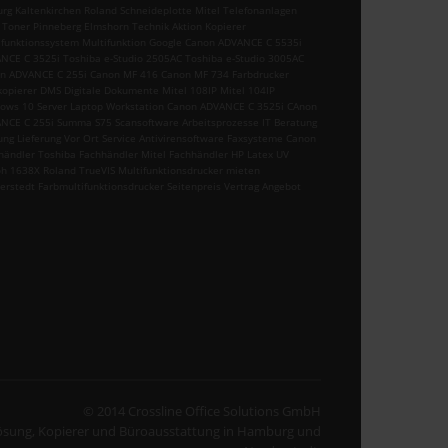
urg Kaltenkirchen Roland Schneideplotte Mitel Telefonanlagen
 Toner Pinneberg Elmshorn Technik Aktion Kopierer
ifunktionssystem Multifunktion Google Canon ADVANCE C 5535i
NCE C 3525i Toshiba e-Studio 2505AC Toshiba e-Studio 3005AC
n ADVANCE C 255i Canon MF 416 Canon MF 734 Farbdrucker
kopierer DMS Digitale Dokumente Mitel 108IP Mitel 104IP
ows 10 Server Laptop Workstation Canon ADVANCE C 3525i CAnon
NCE C 255i Summa S75 Scansoftware Arbeitsprozesse IT Beratung
ung Lieferung Vor Ort Service Antivirensoftware Faxsysteme Canon
händler Toshiba Fachhändler Mitel Fachhändler HP Latex UV
h 1638X Roland TrueVIS Multifunktionsdrucker mieten
erstedt Farbmultifunktionsdrucker Seitenpreis Vertrag Angebot
© 2014 Crossline Office Solutions GmbH
lösung, Kopierer und Büroausstattung in Hamburg und