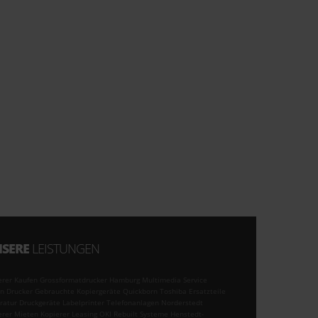
SERE
LEISTUNGEN
erer Kaufen Grossformatdrucker Hamburg Multimedia Service
n Drucker Gebrauchte Kopiergeräte Quickborn Toshiba Ersatzteile
ratur Druckgeräte Labelprinter Telefonanlagen Norderstedt
erer Mieten Kopierer Leasing OKI Rebuilt Systeme Henstedt-