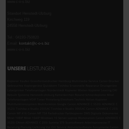
www.c-o-s.biz
Standort Henstedt-Ulzburg
Kirchweg 119
24558 Henstedt-Ulzburg
Tel.: 04193-750820
Email:
kontakt@c-o-s.biz
www.c-o-s.biz
UNSERE
LEISTUNGEN
Kopierer Kaufen Grossformatdrucker Hamburg Multimedia Service Canon Drucker
Gebrauchte Kopiergeräte Quickborn Toshiba Ersatzteile Reparatur Druckgeräte
Labelprinter Telefonanlagen Norderstedt Kopierer Mieten Kopierer Leasing OKI
Rebuilt Systeme Henstedt-Ulzburg Kaltenkirchen Roland Schneideplotte Mitel
Telefonanlagen VOIP Toner Pinneberg Elmshorn Technik Aktion Kopierer
Multifunktionssystem Multifunktion Google Canon ADVANCE C 5535i ADVANCE C
3525i Toshiba e-Studio 2505AC Toshiba e-Studio 3005AC Canon ADVANCE C 255i
Canon MF 416 Canon MF 734 Farbdrucker Farbkopierer DMS Digitale Dokumente
Mitel 108IP Mitel 104IP Windows 10 Server Laptop Workstation Canon ADVANCE C
3525i CAnon ADVANCE C 255i Summa S75 Scansoftware Arbeitsprozesse IT
Beratung Planung Lieferung Vor Ort Service Antivirensoftware Faxsysteme Canon