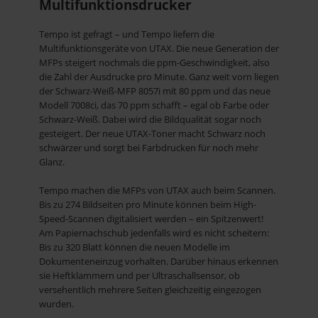
Multifunktionsdrucker
Tempo ist gefragt – und Tempo liefern die
Multifunktionsgeräte von UTAX. Die neue Generation der
MFPs steigert nochmals die ppm-Geschwindigkeit, also
die Zahl der Ausdrucke pro Minute. Ganz weit vorn liegen
der Schwarz-Weiß-MFP 8057i mit 80 ppm und das neue
Modell 7008ci, das 70 ppm schafft – egal ob Farbe oder
Schwarz-Weiß. Dabei wird die Bildqualität sogar noch
gesteigert. Der neue UTAX-Toner macht Schwarz noch
schwärzer und sorgt bei Farbdrucken für noch mehr
Glanz.
Tempo machen die MFPs von UTAX auch beim Scannen.
Bis zu 274 Bildseiten pro Minute können beim High-
Speed-Scannen digitalisiert werden – ein Spitzenwert!
Am Papiernachschub jedenfalls wird es nicht scheitern:
Bis zu 320 Blatt können die neuen Modelle im
Dokumenteneinzug vorhalten. Darüber hinaus erkennen
sie Heftklammern und per Ultraschallsensor, ob
versehentlich mehrere Seiten gleichzeitig eingezogen
wurden.