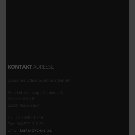
KONTAKT
ADRESSE
Crossline Office Solutions GmbH
Standort Hamburg / Norderstedt
Kösliner Weg 8
22850 Norderstedt
Tel.: 040-529 019 16
Fax: 040-529 019 33
Email:
kontakt@c-o-s.biz