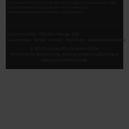
Fachhändler Toshiba Fachhändler Mitel Fachhändler HP Latex UV Mutoh 1638X
Roland TrueVIS Multifunktionsdrucker mieten Norderstedt
Farbmultifunktionsdrucker Seitenpreis Vertrag Angebot
Unsere Produkte
COS All in Vertrag
COS
Kurzzeitmiete
Service
Kontakt
Impressum
Datenschutzerklärung
© 2014 Crossline Office Solutions GmbH
Ihr Partner für Systemlösung, Kopierer und Büroausstattung in
Hamburg und Norderstedt.