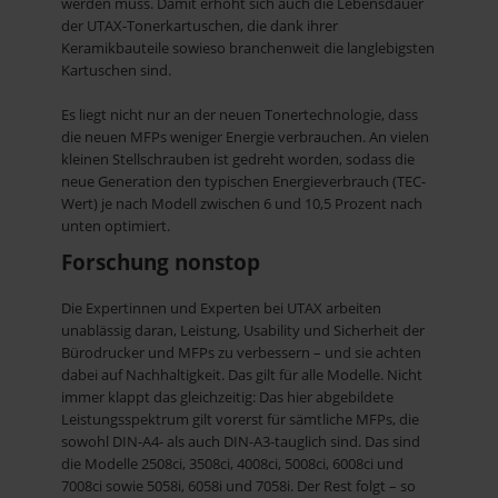
werden muss. Damit erhöht sich auch die Lebensdauer
der UTAX-Tonerkartuschen, die dank ihrer
Keramikbauteile sowieso branchenweit die langlebigsten
Kartuschen sind.
Es liegt nicht nur an der neuen Tonertechnologie, dass
die neuen MFPs weniger Energie verbrauchen. An vielen
kleinen Stellschrauben ist gedreht worden, sodass die
neue Generation den typischen Energieverbrauch (TEC-
Wert) je nach Modell zwischen 6 und 10,5 Prozent nach
unten optimiert.
Forschung nonstop
Die Expertinnen und Experten bei UTAX arbeiten
unablässig daran, Leistung, Usability und Sicherheit der
Bürodrucker und MFPs zu verbessern – und sie achten
dabei auf Nachhaltigkeit. Das gilt für alle Modelle. Nicht
immer klappt das gleichzeitig: Das hier abgebildete
Leistungsspektrum gilt vorerst für sämtliche MFPs, die
sowohl DIN-A4- als auch DIN-A3-tauglich sind. Das sind
die Modelle 2508ci, 3508ci, 4008ci, 5008ci, 6008ci und
7008ci sowie 5058i, 6058i und 7058i. Der Rest folgt – so